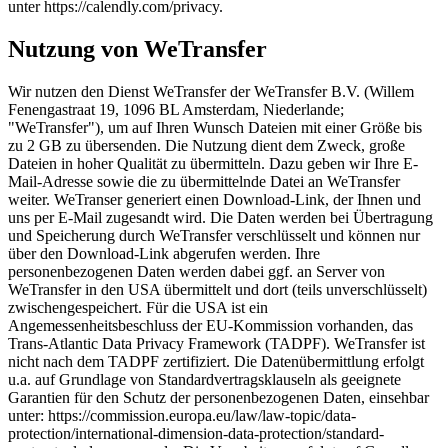
unter https://calendly.com/privacy.
Nutzung von WeTransfer
Wir nutzen den Dienst WeTransfer der WeTransfer B.V. (Willem
Fenengastraat 19, 1096 BL Amsterdam, Niederlande;
"WeTransfer"), um auf Ihren Wunsch Dateien mit einer Größe bis
zu 2 GB zu übersenden. Die Nutzung dient dem Zweck, große
Dateien in hoher Qualität zu übermitteln. Dazu geben wir Ihre E-
Mail-Adresse sowie die zu übermittelnde Datei an WeTransfer
weiter. WeTranser generiert einen Download-Link, der Ihnen und
uns per E-Mail zugesandt wird. Die Daten werden bei Übertragung
und Speicherung durch WeTransfer verschlüsselt und können nur
über den Download-Link abgerufen werden. Ihre
personenbezogenen Daten werden dabei ggf. an Server von
WeTransfer in den USA übermittelt und dort (teils unverschlüsselt)
zwischengespeichert. Für die USA ist ein
Angemessenheitsbeschluss der EU-Kommission vorhanden, das
Trans-Atlantic Data Privacy Framework (TADPF). WeTransfer ist
nicht nach dem TADPF zertifiziert. Die Datenübermittlung erfolgt
u.a. auf Grundlage von Standardvertragsklauseln als geeignete
Garantien für den Schutz der personenbezogenen Daten, einsehbar
unter: https://commission.europa.eu/law/law-topic/data-
protection/international-dimension-data-protection/standard-