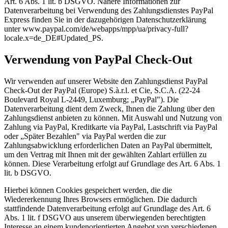
Art. 6 Abs. 1 lit. b DSGVO. Nähere Informationen zur
Datenverarbeitung bei Verwendung des Zahlungsdienstes PayPal
Express finden Sie in der dazugehörigen Datenschutzerklärung
unter www.paypal.com/de/webapps/mpp/ua/privacy-full?
locale.x=de_DE#Updated_PS.
Verwendung von PayPal Check-Out
Wir verwenden auf unserer Website den Zahlungsdienst PayPal
Check-Out der PayPal (Europe) S.à.r.l. et Cie, S.C.A. (22-24
Boulevard Royal L-2449, Luxemburg; „PayPal"). Die
Datenverarbeitung dient dem Zweck, Ihnen die Zahlung über den
Zahlungsdienst anbieten zu können. Mit Auswahl und Nutzung von
Zahlung via PayPal, Kreditkarte via PayPal, Lastschrift via PayPal
oder „Später Bezahlen" via PayPal werden die zur
Zahlungsabwicklung erforderlichen Daten an PayPal übermittelt,
um den Vertrag mit Ihnen mit der gewählten Zahlart erfüllen zu
können. Diese Verarbeitung erfolgt auf Grundlage des Art. 6 Abs. 1
lit. b DSGVO.
Hierbei können Cookies gespeichert werden, die die
Wiedererkennung Ihres Browsers ermöglichen. Die dadurch
stattfindende Datenverarbeitung erfolgt auf Grundlage des Art. 6
Abs. 1 lit. f DSGVO aus unserem überwiegenden berechtigten
Interesse an einem kundenorientierten Angebot von verschiedenen