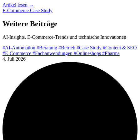
Artikel lesen
→
E-Commerce
Case Study
Weitere Beiträge
AI-Insights, E-Commerce-Trends und technische Innovationen
#AI-Automation
#Beratung
#Betrieb
#Case Study
#Content & SEO
#E-Commerce
#Fachanwendungen
#Onlineshops
#Pharma
4. Juli 2026